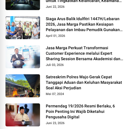
untuk Tingkatkan Kelancaran, Keamanan
dan Kenyamanan Perjalanan
Juni 22, 2026
Siaga Arus Balik Idulfitri 1447H/Lebaran
2026, Jasa Marga Pastikan Kesiapan
Pelayanan dan Imbau Pemudik Gunakan
Rest Area Alternatif
April 01, 2026
Jasa Marga Perkuat Transformasi
Customer Experience melalui Expert
Sharing Session Bersama Akademisi dan
Praktisi
Juli 03, 2026
Satreskrim Polres Wajo Gerak Cepat
Tanggapi Aduan dan Keluhan Masyarakat
Soal Aksi Perjudian
Mei 07, 2024
Permendag 19/2026 Resmi Berlaku, 6
Poin Penting Ini Wajib Diketahui
Pengusaha Digital
Juni 23, 2026