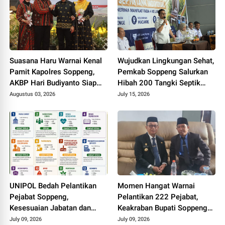
Suasana Haru Warnai Kenal
Wujudkan Lingkungan Sehat,
Pamit Kapolres Soppeng,
Pemkab Soppeng Salurkan
AKBP Hari Budiyanto Siap
Hibah 200 Tangki Septik
Lanjutkan Sinergi untuk
untuk Warga
Augustus 03, 2026
July 15, 2026
Bumi Latemmamala
UNIPOL Bedah Pelantikan
Momen Hangat Warnai
Pejabat Soppeng,
Pelantikan 222 Pejabat,
Kesesuaian Jabatan dan
Keakraban Bupati Soppeng
Disiplin Ilmu Capai 70–75
dan Kepala Kemenag Curi
July 09, 2026
July 09, 2026