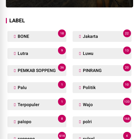
LABEL
18
22
BONE
Jakarta
9
13
Lutra
Luwu
36
20
PEMKAB SOPPENG
PINRANG
1
10
Palu
Politik
1
133
Terpopuler
Wajo
8
168
palopo
polri
614
4
soppeng
sulsel