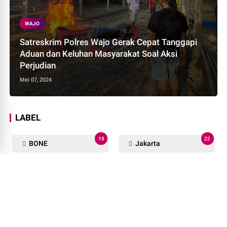
WAJO
Satreskrim Polres Wajo Gerak Cepat Tanggapi
Aduan dan Keluhan Masyarakat Soal Aksi
Perjudian
Mei 07, 2024
LABEL
18
22
BONE
Jakarta
9
13
Lutra
Luwu
36
20
PEMKAB SOPPENG
PINRANG
1
10
Palu
Politik