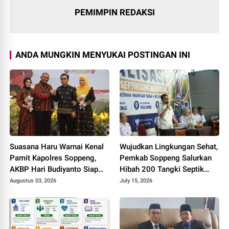
PEMIMPIN REDAKSI
ANDA MUNGKIN MENYUKAI POSTINGAN INI
Suasana Haru Warnai Kenal
Wujudkan Lingkungan Sehat,
Pamit Kapolres Soppeng,
Pemkab Soppeng Salurkan
AKBP Hari Budiyanto Siap
Hibah 200 Tangki Septik
Lanjutkan Sinergi untuk
untuk Warga
Augustus 03, 2026
July 15, 2026
Bumi Latemmamala