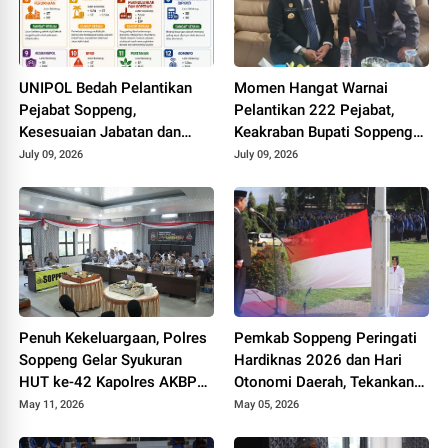
UNIPOL Bedah Pelantikan
Momen Hangat Warnai
Pejabat Soppeng,
Pelantikan 222 Pejabat,
Kesesuaian Jabatan dan
Keakraban Bupati Soppeng
Disiplin Ilmu Capai 70–75
dan Kepala Kemenag Curi
July 09, 2026
July 09, 2026
Persen
Perhatian
Penuh Kekeluargaan, Polres
Pemkab Soppeng Peringati
Soppeng Gelar Syukuran
Hardiknas 2026 dan Hari
HUT ke-42 Kapolres AKBP
Otonomi Daerah, Tekankan
Aditya Pradana
Kolaborasi dan Peningkatan
May 11, 2026
May 05, 2026
Kualitas Pendidikan