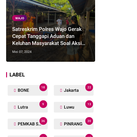
WAJO
Satreskrim Polres Wajo Gerak
Cepat Tanggapi Aduan dan
Keluhan Masyarakat Soal Aksi
Perjudian
Mei 07, 2024
LABEL
18
22
BONE
Jakarta
9
13
Lutra
Luwu
36
20
PEMKAB SOPPENG
PINRANG