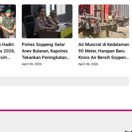
sen
Kemenag Curi Perhatian
Pradana
 Hadiri
Polres Soppeng Gelar
Air Muncrat di Kedalaman
s 2026,
Anev Bulanan, Kapolres
90 Meter, Harapan Baru
olri
Tekankan Peningkatan
Krisis Air Bersih Soppeng
Kinerja dan Pelayanan
Kian Nyata
April 06, 2026
April 06, 2026