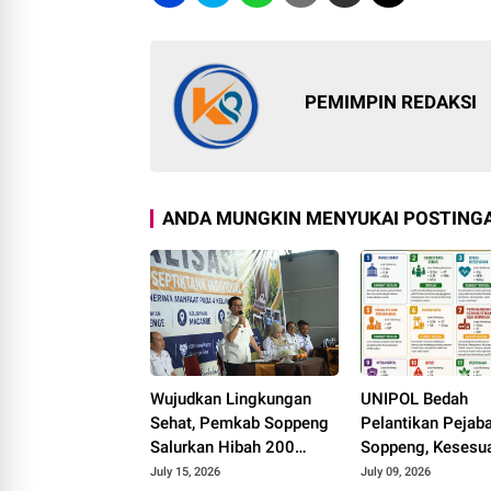
PEMIMPIN REDAKSI
ANDA MUNGKIN MENYUKAI POSTINGA
Wujudkan Lingkungan
UNIPOL Bedah
Sehat, Pemkab Soppeng
Pelantikan Pejab
Salurkan Hibah 200
Soppeng, Kesesu
Tangki Septik untuk
Jabatan dan Disip
July 15, 2026
July 09, 2026