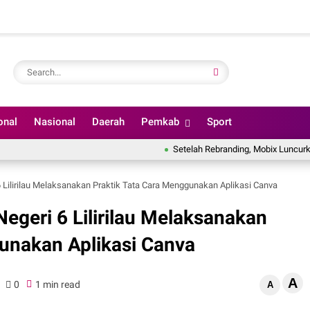
onal
Nasional
Daerah
Pemkab
Sport
Setelah Rebranding, Mobix Luncurkan Web
 Lilirilau Melaksanakan Praktik Tata Cara Menggunakan Aplikasi Canva
egeri 6 Lilirilau Melaksanakan
unakan Aplikasi Canva
A
0
1 min read
A