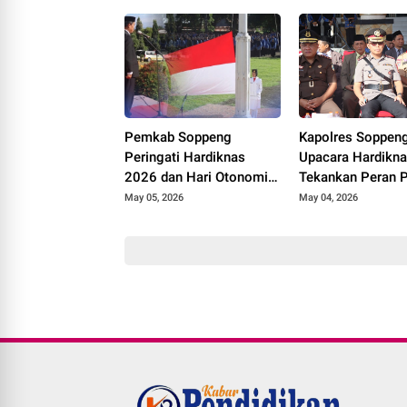
Warga
Capai 70–75 Per
Pemkab Soppeng
Kapolres Soppeng
Peringati Hardiknas
Upacara Hardikna
2026 dan Hari Otonomi
Tekankan Peran P
Daerah, Tekankan
Dalam Dukungan
May 05, 2026
May 04, 2026
Kolaborasi dan
Pendidikan
Peningkatan Kualitas
Pendidikan