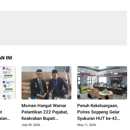
N INI
Momen Hangat Warnai
Penuh Kekeluargaan,
at
Pelantikan 222 Pejabat,
Polres Soppeng Gelar
aian
Keakraban Bupati
Syukuran HUT ke-42
lin Ilmu
Soppeng dan Kepala
Kapolres AKBP Aditya
July 09, 2026
May 11, 2026