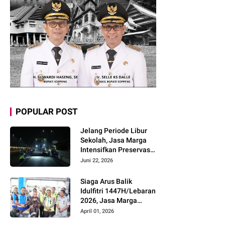
POPULAR POST
Jelang Periode Libur
Sekolah, Jasa Marga
Intensifkan Preservasi
Rutin Jalan Tol untuk
Juni 22, 2026
Tingkatkan Kelancaran,
Keamanan dan
Siaga Arus Balik
Kenyamanan
Idulfitri 1447H/Lebaran
Perjalanan
2026, Jasa Marga
Pastikan Kesiapan
April 01, 2026
Pelayanan dan Imbau