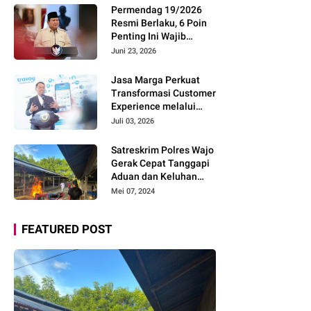
Pemudik Gunakan Rest
Permendag 19/2026
Area Alternatif
Resmi Berlaku, 6 Poin
Penting Ini Wajib
Diketahui Pengusaha
Juni 23, 2026
Digital
Jasa Marga Perkuat
Transformasi Customer
Experience melalui
Expert Sharing Session
Juli 03, 2026
Bersama Akademisi
dan Praktisi
Satreskrim Polres Wajo
Gerak Cepat Tanggapi
Aduan dan Keluhan
Masyarakat Soal Aksi
Mei 07, 2024
Perjudian
FEATURED POST