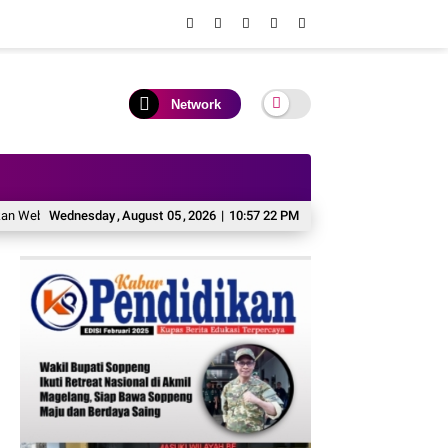
Network
site Baru untuk Tingkatkan Pengalaman Digital Pelanggan
Wednesday
,
August
05
,
2026
|
10:57 23 PM
Bank Raya Doro