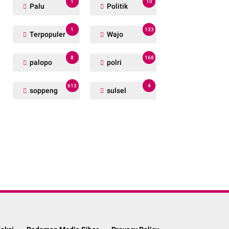
1
10
Palu
Politik
1
133
Terpopuler
Wajo
8
168
palopo
polri
613
4
soppeng
sulsel