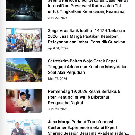
Intensifkan Preservasi Rutin Jalan Tol
untuk Tingkatkan Kelancaran, Keamanan
dan Kenyamanan Perjalanan
Juni 22, 2026
Siaga Arus Balik Idulfitri 1447H/Lebaran
2026, Jasa Marga Pastikan Kesiapan
Pelayanan dan Imbau Pemudik Gunakan
Rest Area Alternatif
April 01, 2026
Satreskrim Polres Wajo Gerak Cepat
Tanggapi Aduan dan Keluhan Masyarakat
Soal Aksi Perjudian
Mei 07, 2024
Permendag 19/2026 Resmi Berlaku, 6
Poin Penting Ini Wajib Diketahui
Pengusaha Digital
Juni 23, 2026
Jasa Marga Perkuat Transformasi
Customer Experience melalui Expert
Sharing Session Bersama Akademisi dan