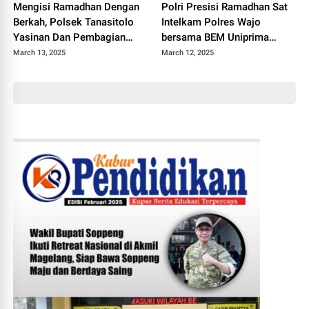
Mengisi Ramadhan Dengan
Polri Presisi Ramadhan Sat
Berkah, Polsek Tanasitolo
Intelkam Polres Wajo
Yasinan Dan Pembagian
bersama BEM Uniprima
Takjil Kepada Anak Yatim
Berbagi Kepada Santri
March 13, 2025
March 12, 2025