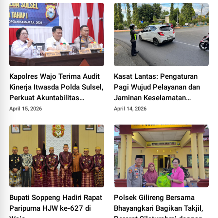
Kapolres Wajo Terima Audit
Kasat Lantas: Pengaturan
Kinerja Itwasda Polda Sulsel,
Pagi Wujud Pelayanan dan
Perkuat Akuntabilitas
Jaminan Keselamatan
Organisasi
Pengguna Jalan
April 15, 2026
April 14, 2026
Bupati Soppeng Hadiri Rapat
Polsek Gilireng Bersama
Paripurna HJW ke-627 di
Bhayangkari Bagikan Takjil,