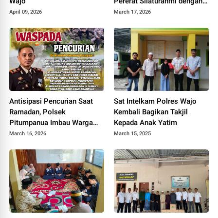
Wajo
Pererat Silaturahmi dengan
Masyarakat
April 09, 2026
March 17, 2026
Antisipasi Pencurian Saat
Sat Intelkam Polres Wajo
Ramadan, Polsek
Kembali Bagikan Takjil
Pitumpanua Imbau Warga
Kepada Anak Yatim
Tingkatkan Keamanan
March 16, 2026
March 15, 2025
Rumah