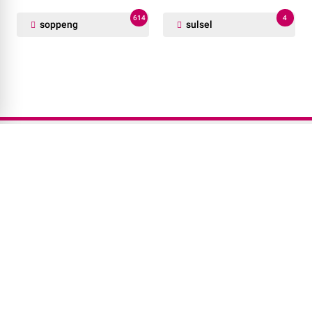
614
4
soppeng
sulsel
Redaksi
Pedoman Media Siber
Provacy Policy
ALAMAT REDAKSI
Pallapoe, Desa/Kelurahan Baringeng, Kec. Lilirilau, Kab.Soppeng,