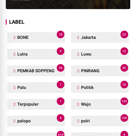
LABEL
18
22
BONE
Jakarta
9
13
Lutra
Luwu
36
20
PEMKAB SOPPENG
PINRANG
1
10
Palu
Politik
1
133
Terpopuler
Wajo
8
168
palopo
polri
614
4