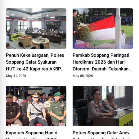
Persen
Perhatian
Penuh Kekeluargaan, Polres
Pemkab Soppeng Peringati
Soppeng Gelar Syukuran
Hardiknas 2026 dan Hari
HUT ke-42 Kapolres AKBP
Otonomi Daerah, Tekankan
Aditya Pradana
Kolaborasi dan Peningkatan
May 11, 2026
May 05, 2026
Kualitas Pendidikan
Kapolres Soppeng Hadiri
Polres Soppeng Gelar Anev