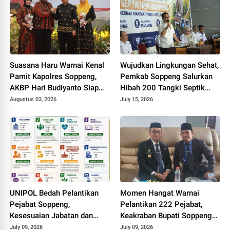
Suasana Haru Warnai Kenal
Wujudkan Lingkungan Sehat,
Pamit Kapolres Soppeng,
Pemkab Soppeng Salurkan
AKBP Hari Budiyanto Siap
Hibah 200 Tangki Septik
Lanjutkan Sinergi untuk
untuk Warga
Augustus 03, 2026
July 15, 2026
Bumi Latemmamala
UNIPOL Bedah Pelantikan
Momen Hangat Warnai
Pejabat Soppeng,
Pelantikan 222 Pejabat,
Kesesuaian Jabatan dan
Keakraban Bupati Soppeng
Disiplin Ilmu Capai 70–75
dan Kepala Kemenag Curi
July 09, 2026
July 09, 2026