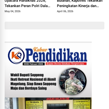
Upacara Hardiknas 2026,
Bulanan, Kapolres Tekankan
Tekankan Peran Polri Dalam
Peningkatan Kinerja dan
Dukungan Pendidikan
Pelayanan
May 04, 2026
April 06, 2026