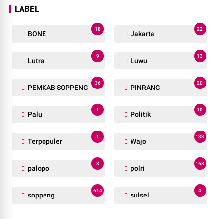
LABEL
18
22
BONE
Jakarta
9
13
Lutra
Luwu
36
20
PEMKAB SOPPENG
PINRANG
1
10
Palu
Politik
1
133
Terpopuler
Wajo
8
168
palopo
polri
614
4
soppeng
sulsel