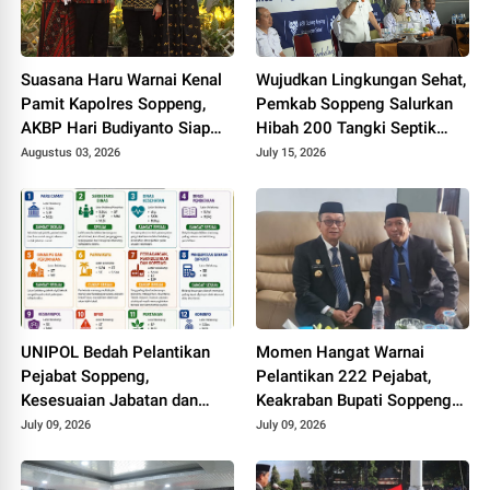
Suasana Haru Warnai Kenal
Wujudkan Lingkungan Sehat,
Pamit Kapolres Soppeng,
Pemkab Soppeng Salurkan
AKBP Hari Budiyanto Siap
Hibah 200 Tangki Septik
Lanjutkan Sinergi untuk
untuk Warga
Augustus 03, 2026
July 15, 2026
Bumi Latemmamala
UNIPOL Bedah Pelantikan
Momen Hangat Warnai
Pejabat Soppeng,
Pelantikan 222 Pejabat,
Kesesuaian Jabatan dan
Keakraban Bupati Soppeng
Disiplin Ilmu Capai 70–75
dan Kepala Kemenag Curi
July 09, 2026
July 09, 2026
Persen
Perhatian