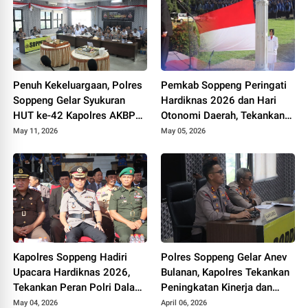
Penuh Kekeluargaan, Polres
Pemkab Soppeng Peringati
Soppeng Gelar Syukuran
Hardiknas 2026 dan Hari
HUT ke-42 Kapolres AKBP
Otonomi Daerah, Tekankan
Aditya Pradana
Kolaborasi dan Peningkatan
May 11, 2026
May 05, 2026
Kualitas Pendidikan
Kapolres Soppeng Hadiri
Polres Soppeng Gelar Anev
Upacara Hardiknas 2026,
Bulanan, Kapolres Tekankan
Tekankan Peran Polri Dalam
Peningkatan Kinerja dan
Dukungan Pendidikan
Pelayanan
May 04, 2026
April 06, 2026