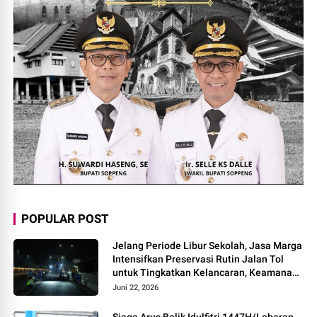
POPULAR POST
Jelang Periode Libur Sekolah, Jasa Marga
Intensifkan Preservasi Rutin Jalan Tol
untuk Tingkatkan Kelancaran, Keamanan
dan Kenyamanan Perjalanan
Juni 22, 2026
Siaga Arus Balik Idulfitri 1447H/Lebaran