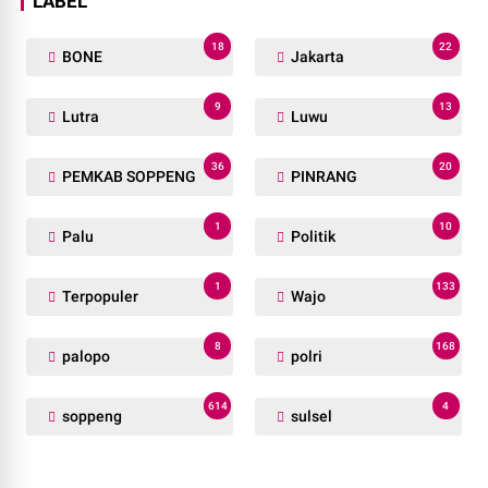
LABEL
18
22
BONE
Jakarta
9
13
Lutra
Luwu
36
20
PEMKAB SOPPENG
PINRANG
1
10
Palu
Politik
1
133
Terpopuler
Wajo
8
168
palopo
polri
614
4
soppeng
sulsel