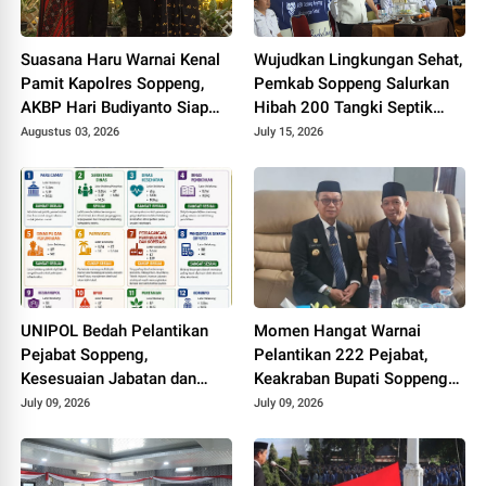
Suasana Haru Warnai Kenal
Wujudkan Lingkungan Sehat,
Pamit Kapolres Soppeng,
Pemkab Soppeng Salurkan
AKBP Hari Budiyanto Siap
Hibah 200 Tangki Septik
Lanjutkan Sinergi untuk
untuk Warga
Augustus 03, 2026
July 15, 2026
Bumi Latemmamala
UNIPOL Bedah Pelantikan
Momen Hangat Warnai
Pejabat Soppeng,
Pelantikan 222 Pejabat,
Kesesuaian Jabatan dan
Keakraban Bupati Soppeng
Disiplin Ilmu Capai 70–75
dan Kepala Kemenag Curi
July 09, 2026
July 09, 2026
Persen
Perhatian