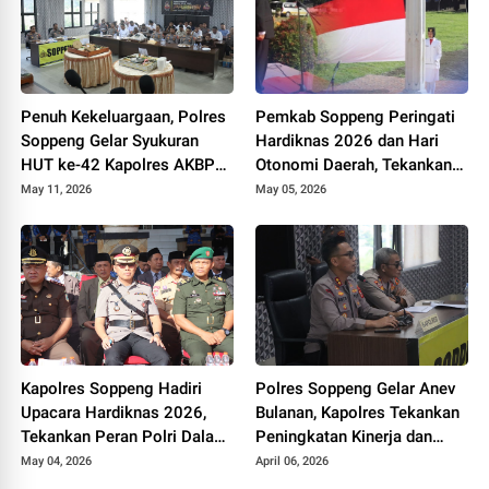
Penuh Kekeluargaan, Polres
Pemkab Soppeng Peringati
Soppeng Gelar Syukuran
Hardiknas 2026 dan Hari
HUT ke-42 Kapolres AKBP
Otonomi Daerah, Tekankan
Aditya Pradana
Kolaborasi dan Peningkatan
May 11, 2026
May 05, 2026
Kualitas Pendidikan
Kapolres Soppeng Hadiri
Polres Soppeng Gelar Anev
Upacara Hardiknas 2026,
Bulanan, Kapolres Tekankan
Tekankan Peran Polri Dalam
Peningkatan Kinerja dan
Dukungan Pendidikan
Pelayanan
May 04, 2026
April 06, 2026