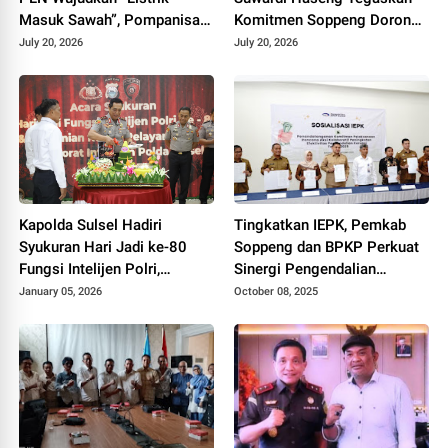
Masuk Sawah”, Pompanisasi
Komitmen Soppeng Dorong
Jadi Solusi Sawah Tadah
Pertanian Modern dan
July 20, 2026
July 20, 2026
Hujan
Swasembada Pangan
Kapolda Sulsel Hadiri
Tingkatkan IEPK, Pemkab
Syukuran Hari Jadi ke-80
Soppeng dan BPKP Perkuat
Fungsi Intelijen Polri,
Sinergi Pengendalian
Dirangkaikan Peresmian
Korupsi di Makassar
January 05, 2026
October 08, 2025
Ruang Pelayanan SKCK