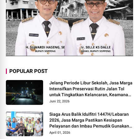
POPULAR POST
Jelang Periode Libur Sekolah, Jasa Marga
Intensifkan Preservasi Rutin Jalan Tol
untuk Tingkatkan Kelancaran, Keamanan
dan Kenyamanan Perjalanan
Juni 22, 2026
Siaga Arus Balik Idulfitri 1447H/Lebaran
2026, Jasa Marga Pastikan Kesiapan
Pelayanan dan Imbau Pemudik Gunakan
Rest Area Alternatif
April 01, 2026