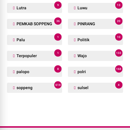
9
13
Lutra
Luwu
36
20
PEMKAB SOPPENG
PINRANG
1
10
Palu
Politik
1
133
Terpopuler
Wajo
8
168
palopo
polri
614
4
soppeng
sulsel