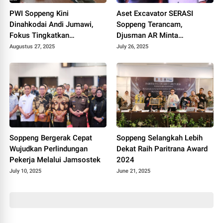
PWI Soppeng Kini
Aset Excavator SERASI
Dinahkodai Andi Jumawi,
Soppeng Terancam,
Fokus Tingkatkan
Djusman AR Minta
Profesionalisme
Kejaksaan Bertindak Tegas!
Augustus 27, 2025
July 26, 2025
Soppeng Bergerak Cepat
Soppeng Selangkah Lebih
Wujudkan Perlindungan
Dekat Raih Paritrana Award
Pekerja Melalui Jamsostek
2024
July 10, 2025
June 21, 2025