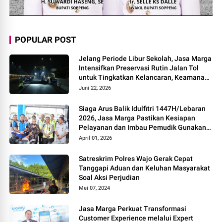
POPULAR POST
Jelang Periode Libur Sekolah, Jasa Marga
Intensifkan Preservasi Rutin Jalan Tol
untuk Tingkatkan Kelancaran, Keamanan
dan Kenyamanan Perjalanan
Juni 22, 2026
Siaga Arus Balik Idulfitri 1447H/Lebaran
2026, Jasa Marga Pastikan Kesiapan
Pelayanan dan Imbau Pemudik Gunakan
Rest Area Alternatif
April 01, 2026
Satreskrim Polres Wajo Gerak Cepat
Tanggapi Aduan dan Keluhan Masyarakat
Soal Aksi Perjudian
Mei 07, 2024
Jasa Marga Perkuat Transformasi
Customer Experience melalui Expert