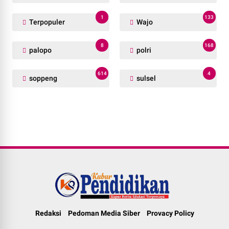
1
133
Terpopuler
Wajo
8
168
palopo
polri
614
4
soppeng
sulsel
Redaksi
Pedoman Media Siber
Provacy Policy