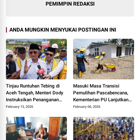
PEMIMPIN REDAKSI
ANDA MUNGKIN MENYUKAI POSTINGAN INI
Tinjau Runtuhan Tebing di
Masuki Masa Transisi
Aceh Tengah, Menteri Dody
Pemulihan Pascabencana,
Instruksikan Penanganan
Kementerian PU Lanjutkan
Komprehensif Sesuai Arahan
Program Rehabilitasi
February 13, 2026
February 06, 2026
Presiden
Infrastruktur Dasar di
Provinsi Aceh