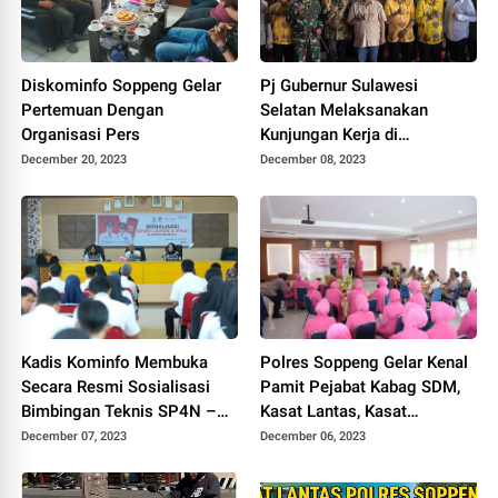
Diskominfo Soppeng Gelar
Pj Gubernur Sulawesi
Pertemuan Dengan
Selatan Melaksanakan
Organisasi Pers
Kunjungan Kerja di
Kab.Soppeng
December 20, 2023
December 08, 2023
Kadis Kominfo Membuka
Polres Soppeng Gelar Kenal
Secara Resmi Sosialisasi
Pamit Pejabat Kabag SDM,
Bimbingan Teknis SP4N –
Kasat Lantas, Kasat
LAPOR & PPID Lingkup
Intelkam, Kapolsek Lilirilau
December 07, 2023
December 06, 2023
Pemkab Soppeng
dan Kasie Humas