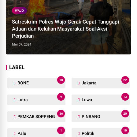
WAJO
Satreskrim Polres Wajo Gerak Cepat Tanggapi
Aduan dan Keluhan Masyarakat Soal Aksi
Perjudian
Mei 07, 2024
LABEL
18
22
BONE
Jakarta
9
13
Lutra
Luwu
36
20
PEMKAB SOPPENG
PINRANG
1
10
Palu
Politik