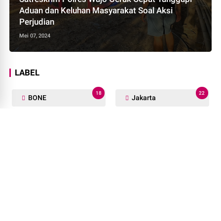
Aduan dan Keluhan Masyarakat Soal Aksi
Perjudian
Mei 07, 2024
LABEL
18
22
BONE
Jakarta
9
13
Lutra
Luwu
36
20
PEMKAB SOPPENG
PINRANG
1
10
Palu
Politik
1
133
Terpopuler
Wajo