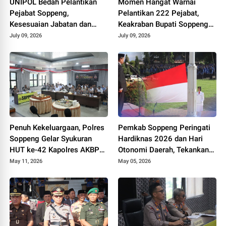
UNIPOL Bedah Pelantikan
Momen Hangat Warnai
Pejabat Soppeng,
Pelantikan 222 Pejabat,
Kesesuaian Jabatan dan
Keakraban Bupati Soppeng
Disiplin Ilmu Capai 70–75
dan Kepala Kemenag Curi
July 09, 2026
July 09, 2026
Persen
Perhatian
Penuh Kekeluargaan, Polres
Pemkab Soppeng Peringati
Soppeng Gelar Syukuran
Hardiknas 2026 dan Hari
HUT ke-42 Kapolres AKBP
Otonomi Daerah, Tekankan
Aditya Pradana
Kolaborasi dan Peningkatan
May 11, 2026
May 05, 2026
Kualitas Pendidikan