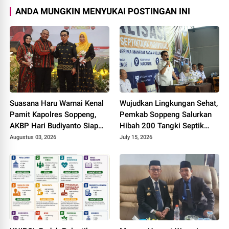
ANDA MUNGKIN MENYUKAI POSTINGAN INI
Suasana Haru Warnai Kenal
Wujudkan Lingkungan Sehat,
Pamit Kapolres Soppeng,
Pemkab Soppeng Salurkan
AKBP Hari Budiyanto Siap
Hibah 200 Tangki Septik
Lanjutkan Sinergi untuk
untuk Warga
Augustus 03, 2026
July 15, 2026
Bumi Latemmamala