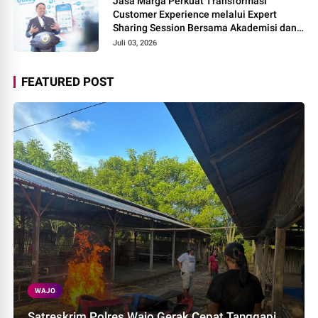
Jasa Marga Perkuat Transformasi
Customer Experience melalui Expert
Sharing Session Bersama Akademisi dan
Praktisi
Juli 03, 2026
FEATURED POST
WAJO
Satreskrim Polres Wajo Gerak Cepat Tanggapi