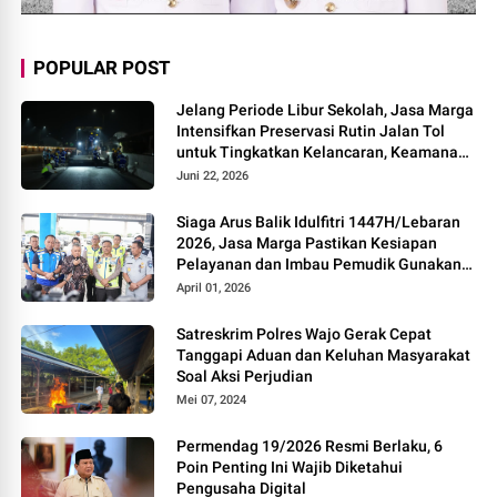
POPULAR POST
Jelang Periode Libur Sekolah, Jasa Marga
Intensifkan Preservasi Rutin Jalan Tol
untuk Tingkatkan Kelancaran, Keamanan
dan Kenyamanan Perjalanan
Juni 22, 2026
Siaga Arus Balik Idulfitri 1447H/Lebaran
2026, Jasa Marga Pastikan Kesiapan
Pelayanan dan Imbau Pemudik Gunakan
Rest Area Alternatif
April 01, 2026
Satreskrim Polres Wajo Gerak Cepat
Tanggapi Aduan dan Keluhan Masyarakat
Soal Aksi Perjudian
Mei 07, 2024
Permendag 19/2026 Resmi Berlaku, 6
Poin Penting Ini Wajib Diketahui
Pengusaha Digital