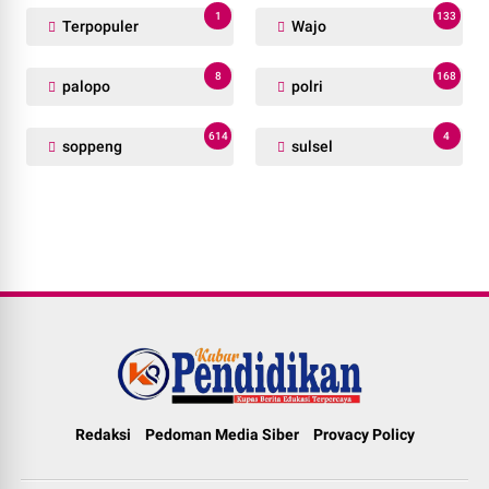
1
133
Terpopuler
Wajo
8
168
palopo
polri
614
4
soppeng
sulsel
Redaksi
Pedoman Media Siber
Provacy Policy