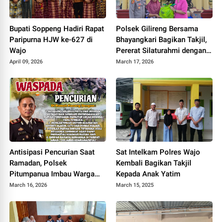
Bupati Soppeng Hadiri Rapat
Polsek Gilireng Bersama
Paripurna HJW ke-627 di
Bhayangkari Bagikan Takjil,
Wajo
Pererat Silaturahmi dengan
Masyarakat
April 09, 2026
March 17, 2026
Antisipasi Pencurian Saat
Sat Intelkam Polres Wajo
Ramadan, Polsek
Kembali Bagikan Takjil
Pitumpanua Imbau Warga
Kepada Anak Yatim
Tingkatkan Keamanan
March 16, 2026
March 15, 2025
Rumah