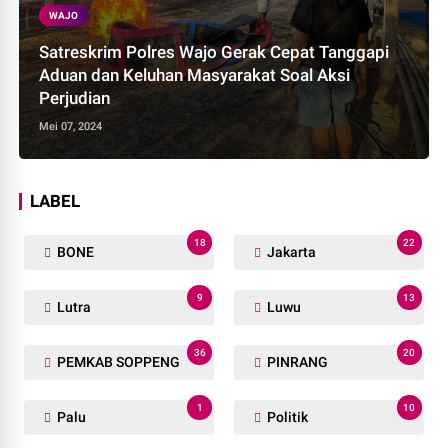
WAJO
Satreskrim Polres Wajo Gerak Cepat Tanggapi
Aduan dan Keluhan Masyarakat Soal Aksi
Perjudian
Mei 07, 2024
LABEL
18
22
BONE
Jakarta
9
13
Lutra
Luwu
36
20
PEMKAB SOPPENG
PINRANG
1
10
Palu
Politik