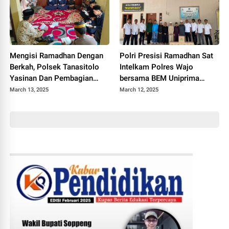
Mengisi Ramadhan Dengan
Polri Presisi Ramadhan Sat
Berkah, Polsek Tanasitolo
Intelkam Polres Wajo
Yasinan Dan Pembagian
bersama BEM Uniprima
Takjil Kepada Anak Yatim
Berbagi Kepada Santri
March 13, 2025
March 12, 2025