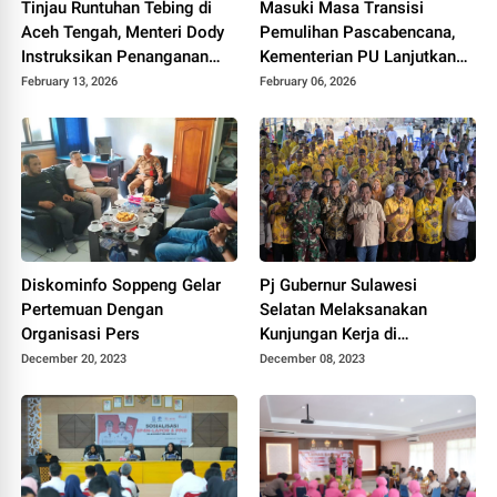
Tinjau Runtuhan Tebing di
Masuki Masa Transisi
Aceh Tengah, Menteri Dody
Pemulihan Pascabencana,
Instruksikan Penanganan
Kementerian PU Lanjutkan
Komprehensif Sesuai Arahan
Program Rehabilitasi
February 13, 2026
February 06, 2026
Presiden
Infrastruktur Dasar di
Provinsi Aceh
Diskominfo Soppeng Gelar
Pj Gubernur Sulawesi
Pertemuan Dengan
Selatan Melaksanakan
Organisasi Pers
Kunjungan Kerja di
Kab.Soppeng
December 20, 2023
December 08, 2023