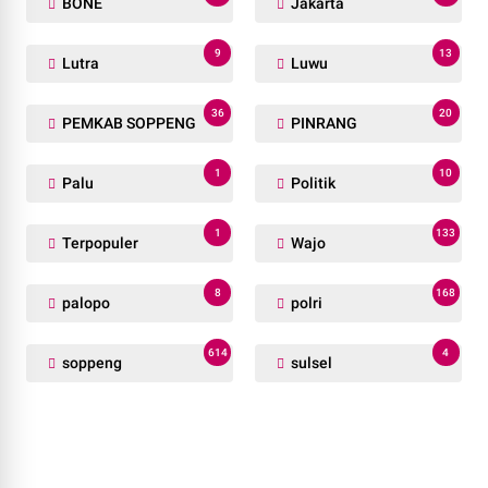
BONE
Jakarta
9
13
Lutra
Luwu
36
20
PEMKAB SOPPENG
PINRANG
1
10
Palu
Politik
1
133
Terpopuler
Wajo
8
168
palopo
polri
614
4
soppeng
sulsel