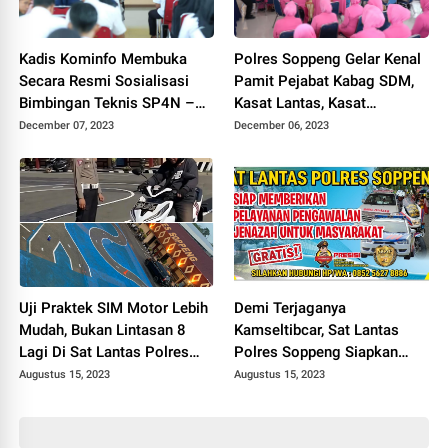
Kadis Kominfo Membuka
Polres Soppeng Gelar Kenal
Secara Resmi Sosialisasi
Pamit Pejabat Kabag SDM,
Bimbingan Teknis SP4N –
Kasat Lantas, Kasat
LAPOR & PPID Lingkup
Intelkam, Kapolsek Lilirilau
December 07, 2023
December 06, 2023
Pemkab Soppeng
dan Kasie Humas
Uji Praktek SIM Motor Lebih
Demi Terjaganya
Mudah, Bukan Lintasan 8
Kamseltibcar, Sat Lantas
Lagi Di Sat Lantas Polres
Polres Soppeng Siapkan
Soppeng
Layanan Pengawalan
Augustus 15, 2023
Augustus 15, 2023
Jenazah Gratis