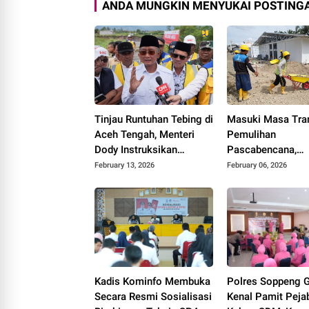
ANDA MUNGKIN MENYUKAI POSTINGA
Tinjau Runtuhan Tebing di
Masuki Masa Tran
Aceh Tengah, Menteri
Pemulihan
Dody Instruksikan
Pascabencana,
Penanganan
Kementerian PU
February 13, 2026
February 06, 2026
Komprehensif Sesuai
Lanjutkan Progr
Arahan Presiden
Rehabilitasi Infra
Dasar di Provinsi
Kadis Kominfo Membuka
Polres Soppeng G
Secara Resmi Sosialisasi
Kenal Pamit Peja