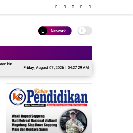
Network
ngga Timur Tengah Bersiap Terapkan Solusi Terlengkap dari Indonesia
Rayak
Friday
,
August
07
,
2026
|
04:27 30 AM