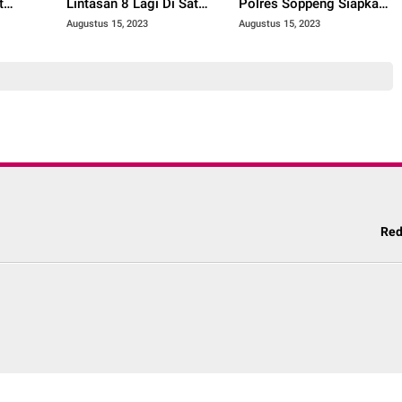
t
Lintasan 8 Lagi Di Sat
Polres Soppeng Siapkan
elkam,
Lantas Polres Soppeng
Layanan Pengawalan
Augustus 15, 2023
Augustus 15, 2023
 dan
Jenazah Gratis
Red