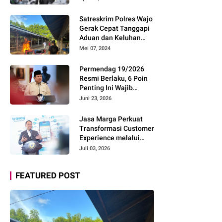
Pelayanan dan Imbau
Pemudik Gunakan Rest
Satreskrim Polres Wajo
Area Alternatif
Gerak Cepat Tanggapi
Aduan dan Keluhan
Masyarakat Soal Aksi
Mei 07, 2024
Perjudian
Permendag 19/2026
Resmi Berlaku, 6 Poin
Penting Ini Wajib
Diketahui Pengusaha
Juni 23, 2026
Digital
Jasa Marga Perkuat
Transformasi Customer
Experience melalui
Expert Sharing Session
Juli 03, 2026
Bersama Akademisi
dan Praktisi
FEATURED POST