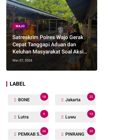
WAJO
Satreskrim Polres Wajo Gerak
Cepat Tanggapi Aduan dan
Keluhan Masyarakat Soal Aksi
Perjudian
Mei 07, 2024
LABEL
18
22
BONE
Jakarta
9
13
Lutra
Luwu
36
20
PEMKAB SOPPENG
PINRANG