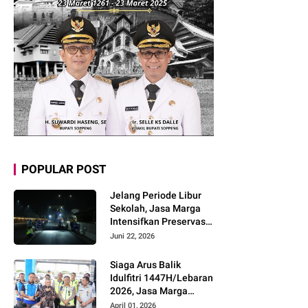
POPULAR POST
Jelang Periode Libur
Sekolah, Jasa Marga
Intensifkan Preservasi
Rutin Jalan Tol untuk
Juni 22, 2026
Tingkatkan Kelancaran,
Keamanan dan
Siaga Arus Balik
Kenyamanan
Idulfitri 1447H/Lebaran
Perjalanan
2026, Jasa Marga
Pastikan Kesiapan
April 01, 2026