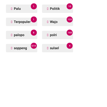
1
10
Palu
Politik
1
133
Terpopuler
Wajo
8
168
palopo
polri
614
4
soppeng
sulsel