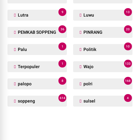
9
13
Lutra
Luwu
36
20
PEMKAB SOPPENG
PINRANG
1
10
Palu
Politik
1
133
Terpopuler
Wajo
8
168
palopo
polri
614
4
soppeng
sulsel