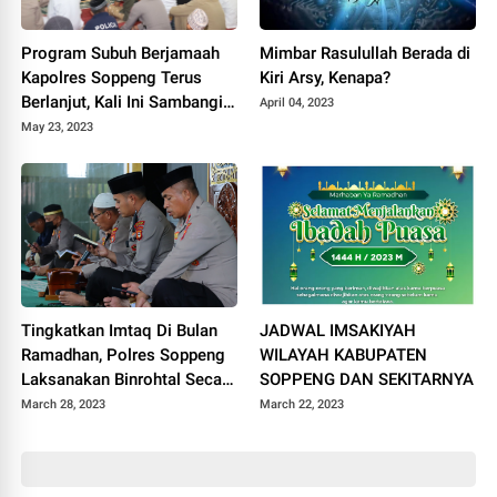
Program Subuh Berjamaah
Mimbar Rasulullah Berada di
Kapolres Soppeng Terus
Kiri Arsy, Kenapa?
Berlanjut, Kali Ini Sambangi
April 04, 2023
Jamaah Masjid Ummu
May 23, 2023
Salama Saleppe'e Kelurahan
Bila
Tingkatkan Imtaq Di Bulan
JADWAL IMSAKIYAH
Ramadhan, Polres Soppeng
WILAYAH KABUPATEN
Laksanakan Binrohtal Secara
SOPPENG DAN SEKITARNYA
Rutin
March 28, 2023
March 22, 2023