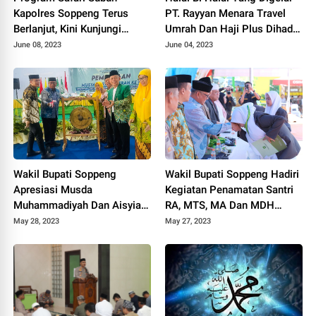
Kapolres Soppeng Terus
PT. Rayyan Menara Travel
Berlanjut, Kini Kunjungi
Umrah Dan Haji Plus Dihadiri
Jamaah Masjid Al-Muhajirin
Bupati Soppeng
June 08, 2023
June 04, 2023
Lawo
Wakil Bupati Soppeng
Wakil Bupati Soppeng Hadiri
Apresiasi Musda
Kegiatan Penamatan Santri
Muhammadiyah Dan Aisyiah
RA, MTS, MA Dan MDH
Ke 11
Ponpes Yasrib
May 28, 2023
May 27, 2023
Watansoppeng