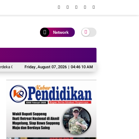
Network
gkir” untuk Pengiriman Paket
Friday
,
August
07
,
2026
Industri Akuakultur Pakistan, Asia Selatan 
|
04:46 11 AM