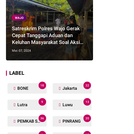
WAJO
Satreskrim Polres Wajo Gerak
Cepat Tanggapi Aduan dan
Keluhan Masyarakat Soal Aksi
Perjudian
Mei 07, 2024
LABEL
18
22
BONE
Jakarta
9
13
Lutra
Luwu
36
20
PEMKAB SOPPENG
PINRANG