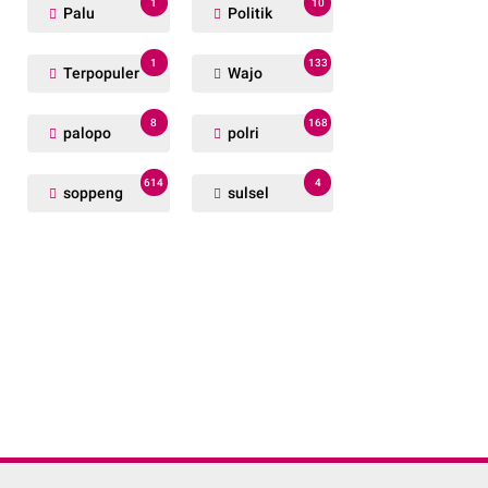
1
10
Palu
Politik
1
133
Terpopuler
Wajo
8
168
palopo
polri
614
4
soppeng
sulsel