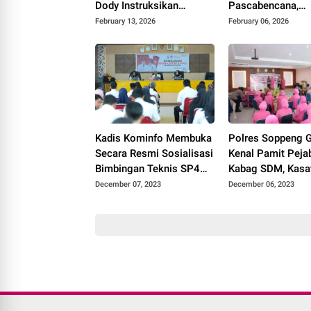
Dody Instruksikan
Pascabencana,
Penanganan
Kementerian PU
February 13, 2026
February 06, 2026
Komprehensif Sesuai
Lanjutkan Progr
Arahan Presiden
Rehabilitasi Infra
Dasar di Provinsi
Kadis Kominfo Membuka
Polres Soppeng G
Secara Resmi Sosialisasi
Kenal Pamit Peja
Bimbingan Teknis SP4N
Kabag SDM, Kasa
– LAPOR & PPID Lingkup
Lantas, Kasat Int
December 07, 2023
December 06, 2023
Pemkab Soppeng
Kapolsek Lilirilau
Kasie Humas