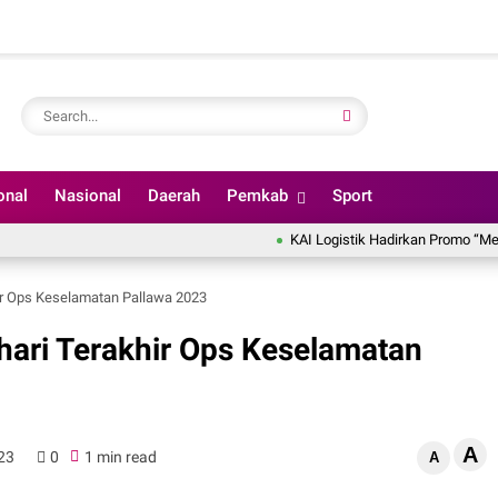
onal
Nasional
Daerah
Pemkab
Sport
KAI Logistik Hadirkan Promo “Merdeka On
hir Ops Keselamatan Pallawa 2023
ihari Terakhir Ops Keselamatan
A
023
0
1 min read
A