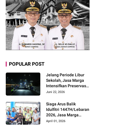
POPULAR POST
Jelang Periode Libur
Sekolah, Jasa Marga
Intensifkan Preservasi
Rutin Jalan Tol untuk
Juni 22, 2026
Tingkatkan Kelancaran,
Keamanan dan
Siaga Arus Balik
Kenyamanan
Idulfitri 1447H/Lebaran
Perjalanan
2026, Jasa Marga
Pastikan Kesiapan
April 01, 2026
Pelayanan dan Imbau