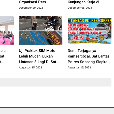
Organisasi Pers
Kunjungan Kerja di
Kab.Soppeng
December 20, 2023
December 08, 2023
am
struktur
 Aceh
elar
Uji Praktek SIM Motor
Demi Terjaganya
bat
Lebih Mudah, Bukan
Kamseltibcar, Sat Lantas
t
Lintasan 8 Lagi Di Sat
Polres Soppeng Siapkan
elkam,
Lantas Polres Soppeng
Layanan Pengawalan
Augustus 15, 2023
Augustus 15, 2023
 dan
Jenazah Gratis