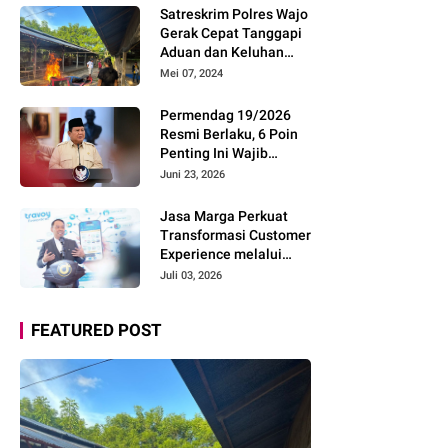
Pemudik Gunakan Rest
Satreskrim Polres Wajo
Area Alternatif
Gerak Cepat Tanggapi
Aduan dan Keluhan
Masyarakat Soal Aksi
Mei 07, 2024
Perjudian
Permendag 19/2026
Resmi Berlaku, 6 Poin
Penting Ini Wajib
Diketahui Pengusaha
Juni 23, 2026
Digital
Jasa Marga Perkuat
Transformasi Customer
Experience melalui
Expert Sharing Session
Juli 03, 2026
Bersama Akademisi
dan Praktisi
FEATURED POST