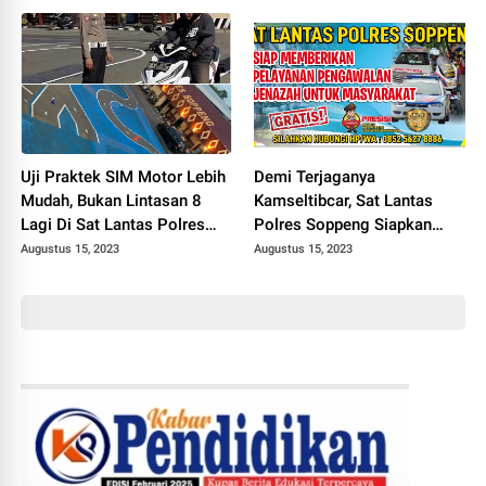
Pemkab Soppeng
dan Kasie Humas
Uji Praktek SIM Motor Lebih
Demi Terjaganya
Mudah, Bukan Lintasan 8
Kamseltibcar, Sat Lantas
Lagi Di Sat Lantas Polres
Polres Soppeng Siapkan
Soppeng
Layanan Pengawalan
Augustus 15, 2023
Augustus 15, 2023
Jenazah Gratis