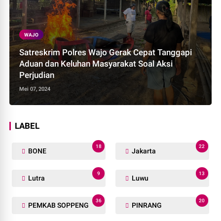
WAJO
Satreskrim Polres Wajo Gerak Cepat Tanggapi
Aduan dan Keluhan Masyarakat Soal Aksi
Perjudian
Mei 07, 2024
LABEL
18
22
BONE
Jakarta
9
13
Lutra
Luwu
36
20
PEMKAB SOPPENG
PINRANG