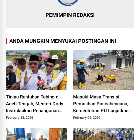
PEMIMPIN REDAKSI
ANDA MUNGKIN MENYUKAI POSTINGAN INI
Tinjau Runtuhan Tebing di
Masuki Masa Transisi
Aceh Tengah, Menteri Dody
Pemulihan Pascabencana,
Instruksikan Penanganan
Kementerian PU Lanjutkan
Komprehensif Sesuai Arahan
Program Rehabilitasi
February 13, 2026
February 06, 2026
Presiden
Infrastruktur Dasar di
Provinsi Aceh