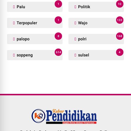
1
10
Palu
Politik
1
133
Terpopuler
Wajo
8
168
palopo
polri
614
4
soppeng
sulsel