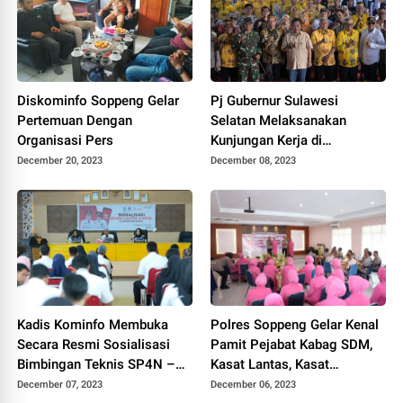
Diskominfo Soppeng Gelar
Pj Gubernur Sulawesi
Pertemuan Dengan
Selatan Melaksanakan
Organisasi Pers
Kunjungan Kerja di
Kab.Soppeng
December 20, 2023
December 08, 2023
Kadis Kominfo Membuka
Polres Soppeng Gelar Kenal
Secara Resmi Sosialisasi
Pamit Pejabat Kabag SDM,
Bimbingan Teknis SP4N –
Kasat Lantas, Kasat
LAPOR & PPID Lingkup
Intelkam, Kapolsek Lilirilau
December 07, 2023
December 06, 2023