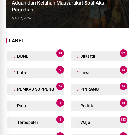
Aduan dan Keluhan Masyarakat Soal Aksi
Perjudian
Mei 07, 2024
LABEL
18
22
BONE
Jakarta
9
13
Lutra
Luwu
36
20
PEMKAB SOPPENG
PINRANG
1
10
Palu
Politik
1
133
Terpopuler
Wajo