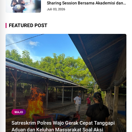
Sharing Session Bersama Akademisi dan
Praktisi
Juli 03, 2026
FEATURED POST
WAJO
Satreskrim Polres Wajo Gerak Cepat Tanggapi
Aduan dan Keluhan Masyarakat Soal Aksi