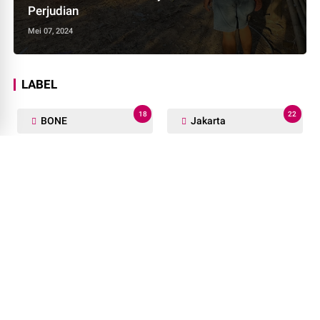
Perjudian
Mei 07, 2024
LABEL
18
22
BONE
Jakarta
9
13
Lutra
Luwu
36
20
PEMKAB SOPPENG
PINRANG
1
10
Palu
Politik
1
133
Terpopuler
Wajo
8
168
palopo
polri