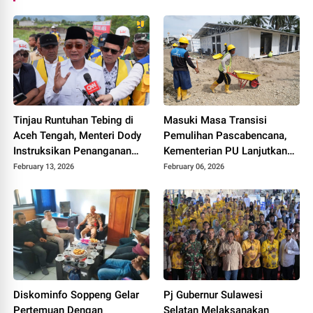
Tinjau Runtuhan Tebing di
Masuki Masa Transisi
Aceh Tengah, Menteri Dody
Pemulihan Pascabencana,
Instruksikan Penanganan
Kementerian PU Lanjutkan
Komprehensif Sesuai Arahan
Program Rehabilitasi
February 13, 2026
February 06, 2026
Presiden
Infrastruktur Dasar di
Provinsi Aceh
Diskominfo Soppeng Gelar
Pj Gubernur Sulawesi
Pertemuan Dengan
Selatan Melaksanakan