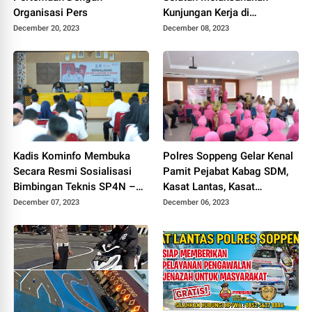
Organisasi Pers
Kunjungan Kerja di
Kab.Soppeng
December 20, 2023
December 08, 2023
Kadis Kominfo Membuka
Polres Soppeng Gelar Kenal
Secara Resmi Sosialisasi
Pamit Pejabat Kabag SDM,
Bimbingan Teknis SP4N –
Kasat Lantas, Kasat
LAPOR & PPID Lingkup
Intelkam, Kapolsek Lilirilau
December 07, 2023
December 06, 2023
Pemkab Soppeng
dan Kasie Humas