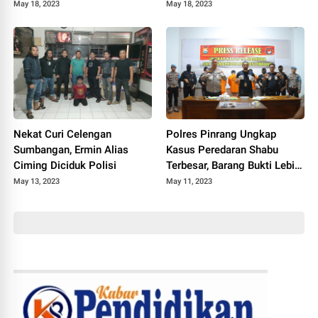
Polres Soppeng
Lalabata Soppeng
May 18, 2023
May 18, 2023
Nekat Curi Celengan
Polres Pinrang Ungkap
Sumbangan, Ermin Alias
Kasus Peredaran Shabu
Ciming Diciduk Polisi
Terbesar, Barang Bukti Lebih
500 Gram
May 13, 2023
May 11, 2023