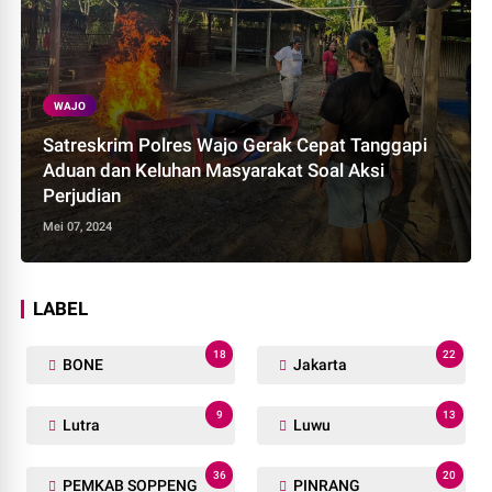
WAJO
Satreskrim Polres Wajo Gerak Cepat Tanggapi
Aduan dan Keluhan Masyarakat Soal Aksi
Perjudian
Mei 07, 2024
LABEL
18
22
BONE
Jakarta
9
13
Lutra
Luwu
36
20
PEMKAB SOPPENG
PINRANG