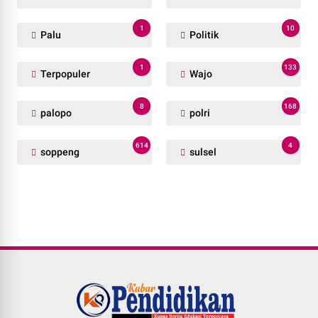
1
10
Palu
Politik
1
133
Terpopuler
Wajo
8
168
palopo
polri
614
4
soppeng
sulsel