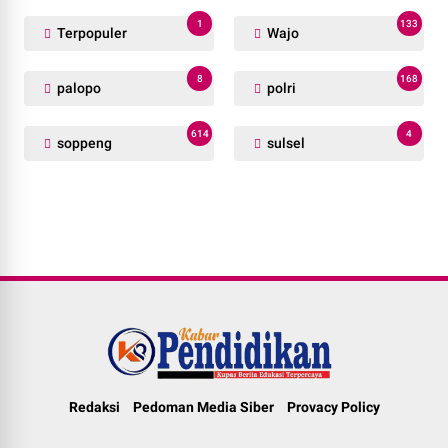
1
133
Terpopuler
Wajo
8
168
palopo
polri
614
4
soppeng
sulsel
Redaksi
Pedoman Media Siber
Provacy Policy