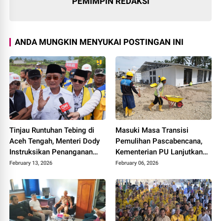
PEMIMPIN REDAKSI
ANDA MUNGKIN MENYUKAI POSTINGAN INI
Tinjau Runtuhan Tebing di
Masuki Masa Transisi
Aceh Tengah, Menteri Dody
Pemulihan Pascabencana,
Instruksikan Penanganan
Kementerian PU Lanjutkan
Komprehensif Sesuai Arahan
Program Rehabilitasi
February 13, 2026
February 06, 2026
Presiden
Infrastruktur Dasar di
Provinsi Aceh