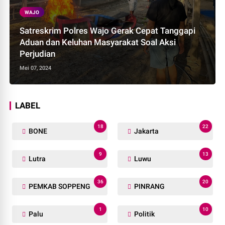
WAJO
Satreskrim Polres Wajo Gerak Cepat Tanggapi
Aduan dan Keluhan Masyarakat Soal Aksi
Perjudian
Mei 07, 2024
LABEL
18
22
BONE
Jakarta
9
13
Lutra
Luwu
36
20
PEMKAB SOPPENG
PINRANG
1
10
Palu
Politik