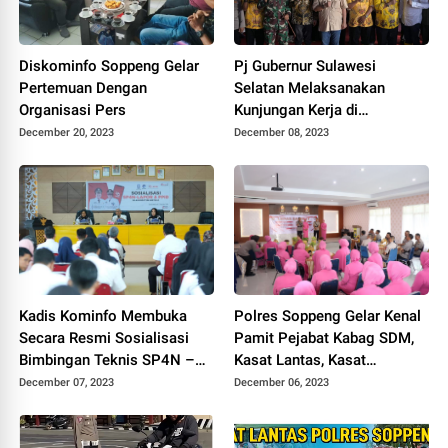
Diskominfo Soppeng Gelar
Pj Gubernur Sulawesi
Pertemuan Dengan
Selatan Melaksanakan
Organisasi Pers
Kunjungan Kerja di
Kab.Soppeng
December 20, 2023
December 08, 2023
Kadis Kominfo Membuka
Polres Soppeng Gelar Kenal
Secara Resmi Sosialisasi
Pamit Pejabat Kabag SDM,
Bimbingan Teknis SP4N –
Kasat Lantas, Kasat
LAPOR & PPID Lingkup
Intelkam, Kapolsek Lilirilau
December 07, 2023
December 06, 2023
Pemkab Soppeng
dan Kasie Humas