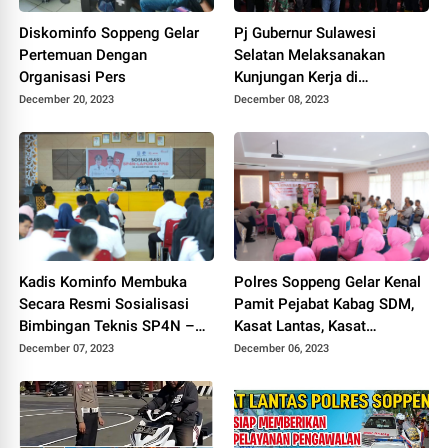
Diskominfo Soppeng Gelar
Pj Gubernur Sulawesi
Pertemuan Dengan
Selatan Melaksanakan
Organisasi Pers
Kunjungan Kerja di
Kab.Soppeng
December 20, 2023
December 08, 2023
Kadis Kominfo Membuka
Polres Soppeng Gelar Kenal
Secara Resmi Sosialisasi
Pamit Pejabat Kabag SDM,
Bimbingan Teknis SP4N –
Kasat Lantas, Kasat
LAPOR & PPID Lingkup
Intelkam, Kapolsek Lilirilau
December 07, 2023
December 06, 2023
Pemkab Soppeng
dan Kasie Humas