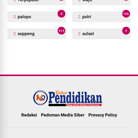
8
168
palopo
polri
614
4
soppeng
sulsel
Redaksi
Pedoman Media Siber
Provacy Policy