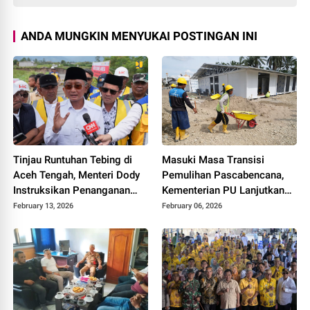
ANDA MUNGKIN MENYUKAI POSTINGAN INI
Tinjau Runtuhan Tebing di
Masuki Masa Transisi
Aceh Tengah, Menteri Dody
Pemulihan Pascabencana,
Instruksikan Penanganan
Kementerian PU Lanjutkan
Komprehensif Sesuai Arahan
Program Rehabilitasi
February 13, 2026
February 06, 2026
Presiden
Infrastruktur Dasar di
Provinsi Aceh