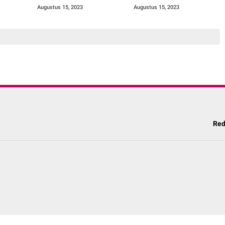
elkam,
Lantas Polres Soppeng
Layanan Pengawalan
Augustus 15, 2023
Augustus 15, 2023
 dan
Jenazah Gratis
Red