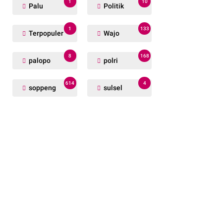
1
10
Palu
Politik
1
133
Terpopuler
Wajo
8
168
palopo
polri
614
4
soppeng
sulsel