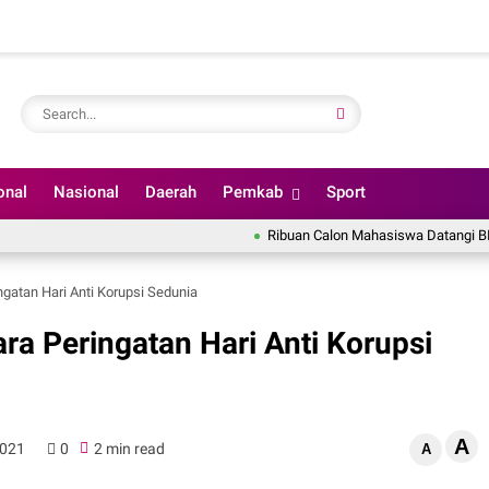
onal
Nasional
Daerah
Pemkab
Sport
Ribuan Calon Mahasiswa Datangi BINUS Uni
ngatan Hari Anti Korupsi Sedunia
ra Peringatan Hari Anti Korupsi
A
2021
0
2 min read
A