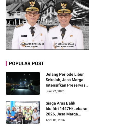
POPULAR POST
Jelang Periode Libur
Sekolah, Jasa Marga
Intensifkan Preservasi
Rutin Jalan Tol untuk
Juni 22, 2026
Tingkatkan Kelancaran,
Keamanan dan
Siaga Arus Balik
Kenyamanan
Idulfitri 1447H/Lebaran
Perjalanan
2026, Jasa Marga
Pastikan Kesiapan
April 01, 2026
Pelayanan dan Imbau