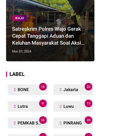
WAJO
Satreskrim Polres Wajo Gerak
Cepat Tanggapi Aduan dan
Keluhan Masyarakat Soal Aksi
Perjudian
Mei 07, 2024
LABEL
18
22
BONE
Jakarta
9
13
Lutra
Luwu
36
20
PEMKAB SOPPENG
PINRANG