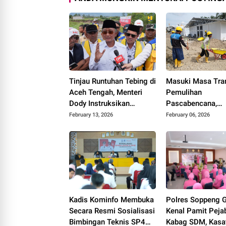
Tinjau Runtuhan Tebing di
Masuki Masa Tran
Aceh Tengah, Menteri
Pemulihan
Dody Instruksikan
Pascabencana,
Penanganan
Kementerian PU
February 13, 2026
February 06, 2026
Komprehensif Sesuai
Lanjutkan Progr
Arahan Presiden
Rehabilitasi Infra
Dasar di Provinsi
Kadis Kominfo Membuka
Polres Soppeng G
Secara Resmi Sosialisasi
Kenal Pamit Peja
Bimbingan Teknis SP4N
Kabag SDM, Kasa