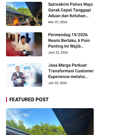
Pemudik Gunakan Rest
Satreskrim Polres Wajo
Area Alternatif
Gerak Cepat Tanggapi
Aduan dan Keluhan
Masyarakat Soal Aksi
Mei 07, 2024
Perjudian
Permendag 19/2026
Resmi Berlaku, 6 Poin
Penting Ini Wajib
Diketahui Pengusaha
Juni 23, 2026
Digital
Jasa Marga Perkuat
Transformasi Customer
Experience melalui
Expert Sharing Session
Juli 03, 2026
Bersama Akademisi
dan Praktisi
FEATURED POST