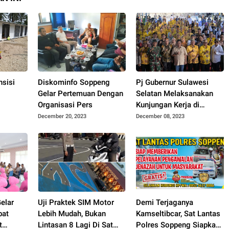
sisi
Diskominfo Soppeng
Pj Gubernur Sulawesi
Gelar Pertemuan Dengan
Selatan Melaksanakan
Organisasi Pers
Kunjungan Kerja di
Kab.Soppeng
December 20, 2023
December 08, 2023
am
struktur
 Aceh
elar
Uji Praktek SIM Motor
Demi Terjaganya
bat
Lebih Mudah, Bukan
Kamseltibcar, Sat Lantas
t
Lintasan 8 Lagi Di Sat
Polres Soppeng Siapkan