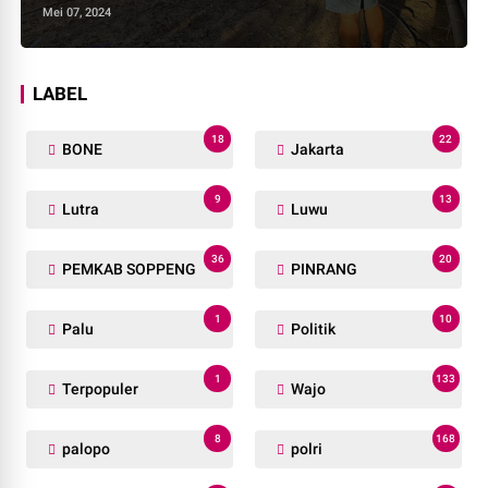
Mei 07, 2024
LABEL
18
22
BONE
Jakarta
9
13
Lutra
Luwu
36
20
PEMKAB SOPPENG
PINRANG
1
10
Palu
Politik
1
133
Terpopuler
Wajo
8
168
palopo
polri