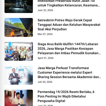
Intensifkan Preservasi Rutin Jalan Tol
untuk Tingkatkan Kelancaran, Keamanan
dan Kenyamanan Perjalanan
Juni 22, 2026
Satreskrim Polres Wajo Gerak Cepat
Tanggapi Aduan dan Keluhan Masyarakat
Soal Aksi Perjudian
Mei 07, 2024
Siaga Arus Balik Idulfitri 1447H/Lebaran
2026, Jasa Marga Pastikan Kesiapan
Pelayanan dan Imbau Pemudik Gunakan
Rest Area Alternatif
April 01, 2026
Jasa Marga Perkuat Transformasi
Customer Experience melalui Expert
Sharing Session Bersama Akademisi dan
Praktisi
Juli 03, 2026
Permendag 19/2026 Resmi Berlaku, 6
Poin Penting Ini Wajib Diketahui
Pengusaha Digital
Juni 23, 2026