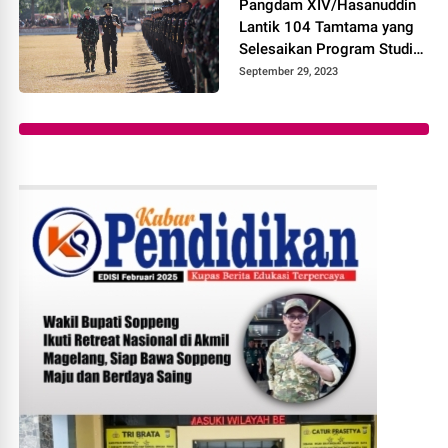
Pangdam XIV/Hasanuddin
Lantik 104 Tamtama yang
Selesaikan Program Studi
Dikmata
September 29, 2023